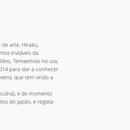
de arte, Hiraku,
os invisíveis da
vídeo, Temaemiso no uta,
014 para dar a conhecer
vens, que tem vindo a
akusha), e de momento
os do Japão, e regista-