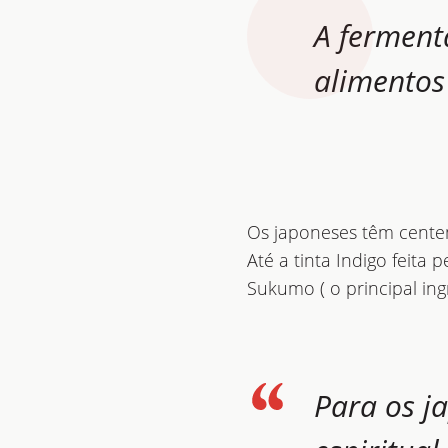
A ferment
alimentos
Os japoneses têm centen
Até a tinta Indigo feit
Sukumo ( o principal ingr
Para os j