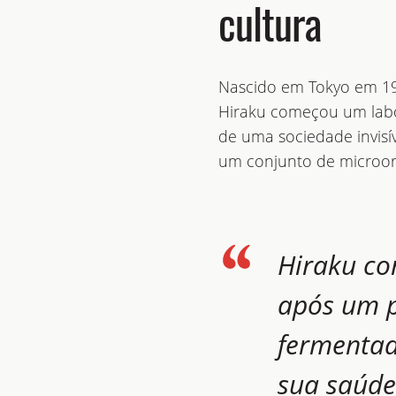
cultura
Nascido em Tokyo em 198
Hiraku começou um labo
de uma sociedade invisí
um conjunto de microor
Hiraku co
após um p
fermentad
sua saúde