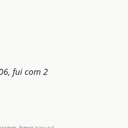
6, fui com 2
viagem, fomos para sul.