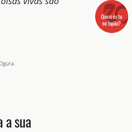
coisas vivas são
Quem és tu
no Japão?
Ogura.
 a sua