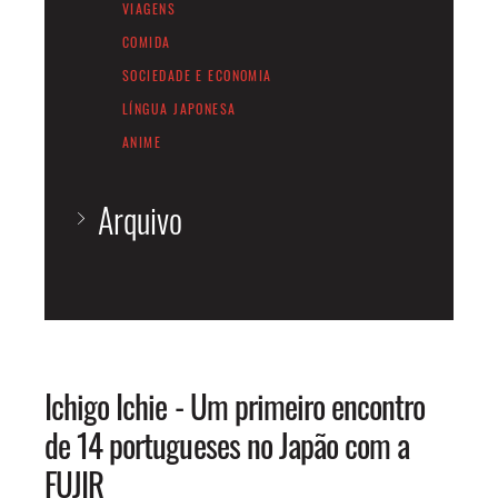
VIAGENS
COMIDA
SOCIEDADE E ECONOMIA
LÍNGUA JAPONESA
ANIME
Arquivo
JUNHO 2026
FEVEREIRO 2026
OUTUBRO 2025
AGOSTO 2025
Ichigo Ichie - Um primeiro encontro
JULHO 2025
de 14 portugueses no Japão com a
JUNHO 2025
DEZEMBRO 2024
FUJIR
AGOSTO 2024