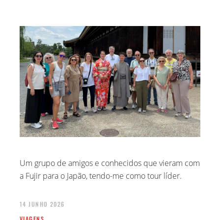
JULHO 2024
AGOSTO 2023
MAIO 2023
ABRIL 2023
MARÇO 2023
DEZEMBRO 2022
SETEMBRO 2022
AGOSTO 2022
JUNHO 2022
ABRIL 2022
Um grupo de amigos e conhecidos que vieram com
JANEIRO 2022
a Fujir para o Japão, tendo-me como tour líder.
NOVEMBRO 2021
MAIO 2021
14 JUNHO 2026
MARÇO 2021
VIAGENS