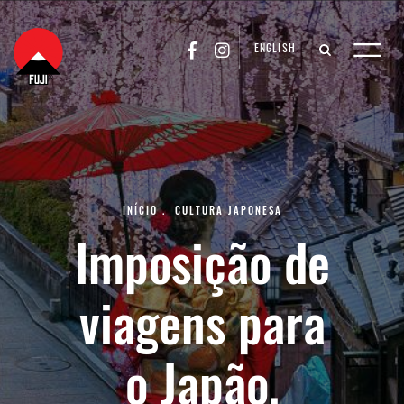
ENGLISH
INÍCIO
.
CULTURA JAPONESA
Imposição de
viagens para
o Japão,