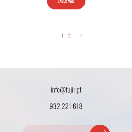
SABER MAIS
1
2
info@fujir.pt
932 221 618