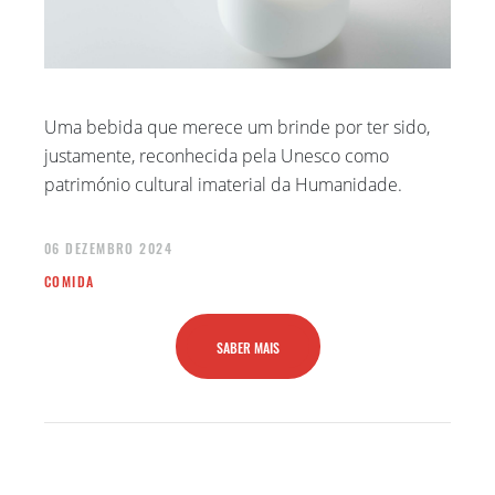
MARÇO 2023
DEZEMBRO 2022
SETEMBRO 2022
AGOSTO 2022
Uma bebida que merece um brinde por ter sido,
JUNHO 2022
justamente, reconhecida pela Unesco como
ABRIL 2022
património cultural imaterial da Humanidade.
JANEIRO 2022
NOVEMBRO 2021
06 DEZEMBRO 2024
MAIO 2021
COMIDA
MARÇO 2021
FEVEREIRO 2021
SABER MAIS
JANEIRO 2021
AGOSTO 2020
JULHO 2020
JUNHO 2020