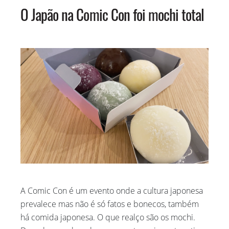
MAIO 2020
O Japão na Comic Con foi mochi total
ABRIL 2020
MARÇO 2020
FEVEREIRO 2020
JANEIRO 2020
DEZEMBRO 2019
NOVEMBRO 2019
A Comic Con é um evento onde a cultura japonesa
prevalece mas não é só fatos e bonecos, também
há comida japonesa. O que realço são os mochi.