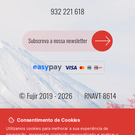
932 221 618
Subscreva a nossa newsletter
© Fujir 2019 - 2026
RNAVT 8614
Consentimento de Cookies
Termos e Condições
Política de Privacidade
Utilizamos cookies para melhorar a sua experiência de
navegação, apresentar conteúdo personalizado e analisar o