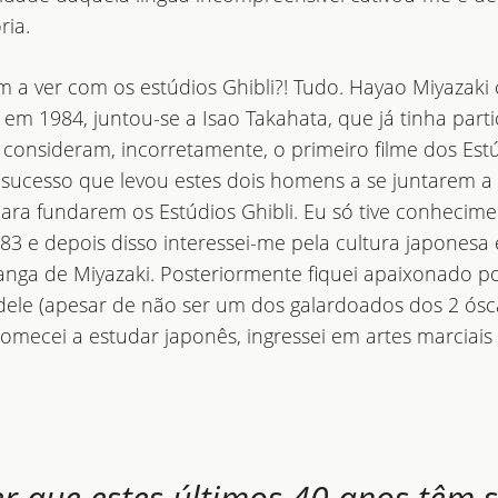
ria.
em a ver com os estúdios Ghibli?! Tudo. Hayao Miyaza
o em 1984, juntou-se a Isao Takahata, que já tinha par
 consideram, incorretamente, o primeiro filme dos Estú
 sucesso que levou estes dois homens a se juntarem a 
ara fundarem os Estúdios Ghibli. Eu só tive conhecim
3 e depois disso interessei-me pela cultura japonesa
nga de Miyazaki. Posteriormente fiquei apaixonado po
ele (apesar de não ser um dos galardoados dos 2 ósc
omecei a estudar japonês, ingressei em artes marciais
er que estes últimos 40 anos têm 