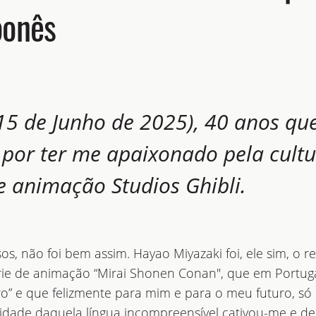
ponês
15 de Junho de 2025), 40 anos que
 por ter me apaixonado pela cultu
e animação Studios Ghibli.
s, não foi bem assim. Hayao Miyazaki foi, ele sim, o re
érie de animação “Mirai Shonen Conan", que em Portu
o” e que felizmente para mim e para o meu futuro, só 
idade daquela língua incompreensível cativou-me e dec