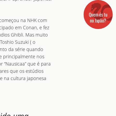
Quem és tu
no Japão?
ki começou na NHK com
ticipado em Conan, e fez
dios Ghibli. Mas muito
Toshio Suzuki ( o
ento da série quando
 e principalmente nos
r “Nausicaa” que é para
ares que os estúdios
 e na cultura japonesa
sido uma