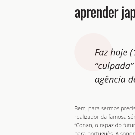
aprender ja
Faz hoje (
“culpada”
agência d
Bem, para sermos preciso
realizador da famosa s
“Conan, o rapaz do futur
para português. A sonor