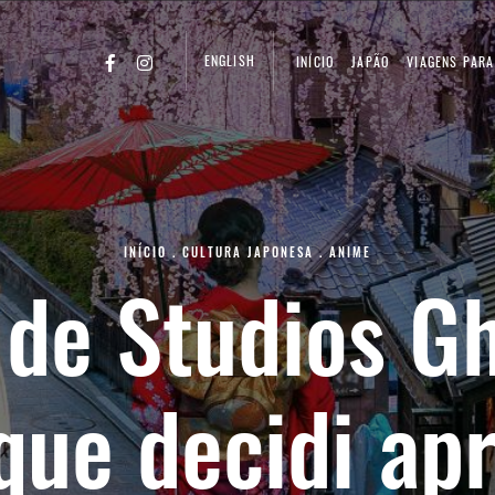
ENGLISH
INÍCIO
JAPÃO
VIAGENS PARA
INÍCIO
.
CULTURA JAPONESA
.
ANIME
de Studios Gh
que decidi ap