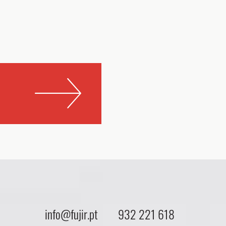
info@fujir.pt
932 221 618