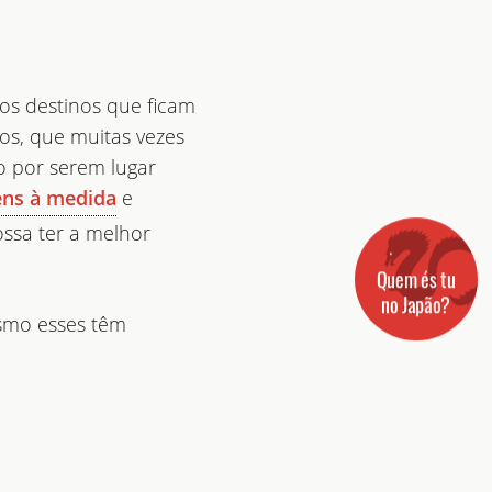
os destinos que ficam
s, que muitas vezes
o por serem lugar
e
ens à medida
ossa ter a melhor
Quem és tu
no Japão?
smo esses têm