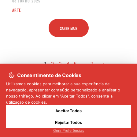
08 JUNHO 2025
ARTE
SABER MAIS
1
2
3
4
5
...
7
Consentimento de Cookies
Utilizamos cookies para melhorar a sua experiência de
navegação, apresentar conteúdo personalizado e analisar o
nosso tráfego. Ao clicar em "Aceitar Todos", consente a
utilização de cookies.
Aceitar Todos
info@fujir.pt
Rejeitar Todos
Quem és tu no Japão?
Gerir Preferências