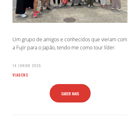
SETEMBRO 2022
AGOSTO 2022
JUNHO 2022
ABRIL 2022
Um grupo de amigos e conhecidos que vieram com
JANEIRO 2022
a Fujir para o Japão, tendo-me como tour líder.
NOVEMBRO 2021
MAIO 2021
14 JUNHO 2026
MARÇO 2021
VIAGENS
FEVEREIRO 2021
JANEIRO 2021
SABER MAIS
AGOSTO 2020
JULHO 2020
JUNHO 2020
MAIO 2020
ABRIL 2020