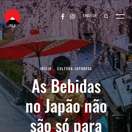
ENGLISH
INÍCIO
.
CULTURA JAPONESA
As Bebidas
no Japão não
são só para