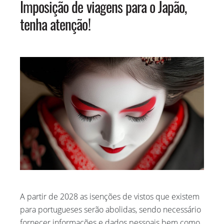
Imposição de viagens para o Japão,
MARÇO 2020
tenha atenção!
FEVEREIRO 2020
JANEIRO 2020
DEZEMBRO 2019
NOVEMBRO 2019
A partir de 2028 as isenções de vistos que existem
para portugueses serão abolidas, sendo necessário
fornecer informações e dados pessoais bem como