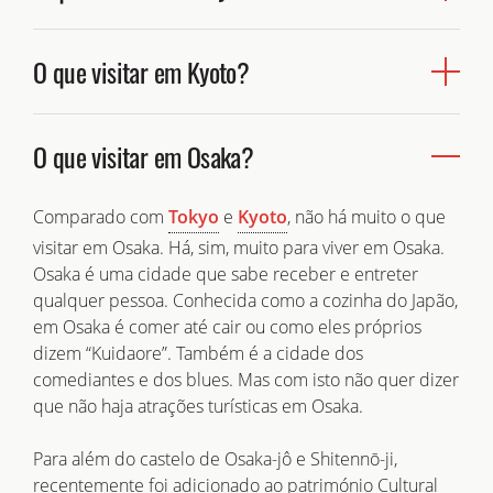
Kyoto
capital
e alguns mais curiosos atrevem-se a
Por mais tempo que passemos em Tokyo, nunca
passar uma ou duas noites na capital da cozinha do
O que visitar em Kyoto?
chegará para conhecer a grande metrópole por
Osaka
Japão,
. Mas atrações turísticas únicas no Japão
completo. No entanto, há atrações turísticas que não
é algo que não falta!
Tokyo
podem faltar quando se visita
. Vou enunciar
O que visitar em Kyoto não é de resposta fácil. Com
O que visitar em Osaka?
apenas três das muitas possíveis:
mais de 1000 templos, vários palácios e muitos jardins
O Japão tem uma diversidade de locais e história
Kyoto
e parques naturais,
é uma cidade que por mais
ideias para quem quer FUJIR para um sítio diferente.
Palácio do imperador
que lá fiquemos, não conseguimos conhecer por
Tokyo
Kyoto
Comparado com
e
, não há muito o que
completo.
visitar em Osaka. Há, sim, muito para viver em Osaka.
Templo Meiji
Mas para dar uma pequena amostra, vou enunciar três
Osaka é uma cidade que sabe receber e entreter
Templo Sanjo-ji
locais a não perder:
qualquer pessoa. Conhecida como a cozinha do Japão,
em Osaka é comer até cair ou como eles próprios
Mas o que nos atrai a Tokyo, é a intensa vida de dia, e
Kinkaku-ji
dizem “Kuidaore”. Também é a cidade dos
de noite, dos seus habitantes. A diversidade de locais,
comediantes e dos blues. Mas com isto não quer dizer
Fushimi Inari-Taisha
lojas e restaurantes únicos no mundo.
que não haja atrações turísticas em Osaka.
Ryôan-ji
Para além do castelo de Osaka-jô e Shitennō-ji,
Japão
Sendo a capital cultural do
, também
recentemente foi adicionado ao património Cultural