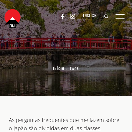
ENGLISH
INÍCIO
.
FAQS
As perguntas frequentes que me fazem sobre
o Japão são divididas em duas classes.