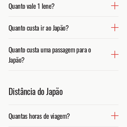
Quanto vale 1 Iene?
e no Japão é 円 e lê-se “en”. Por exemplo 15 ienes,
escreve-se 十五円 e lê-se jû gô en.
A cotação do iene é de 0,0085€ ou seja 1000 ienes são
Quanto custa ir ao Japão?
sensivelmente 8.5€
O quanto custa ir ao Japão é uma pergunta que me
Quanto custa uma passagem para o
fazem regularmente por terem uma ideia que sai uma
viagem muito cara.
Japão?
Eu costumo dizer que é mais barato do que ir para o
Japão
O preço de uma passagem aérea para o
,
Japão
Brasil, por exemplo. O
tem ofertas para todos
depende também da classe, antecedência de compra
os gostos.
Distância do Japão
e companhia aérea escolhida, bem como a altura do
ano.
O preço dos hotéis no Japão vão desde os 3.000 ienes
(€28) por noite (hotéis cápsula) até aos vários milhares
de ienes.
Quantas horas de viagem?
Os preços em geral no Japão não diferem muito dos