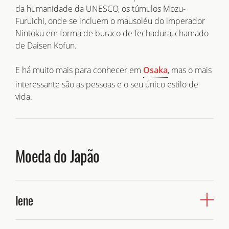
complementamos os locais com o imenso património
da humanidade da UNESCO, os túmulos Mozu-
cultural que os locais nos transmitem no dia-a-dia, seja
Furuichi, onde se incluem o mausoléu do imperador
nas suas obras de arte, produtos, serviços ou
Nintoku em forma de buraco de fechadura, chamado
pequenos gestos. O ponto forte da antiga capital do
de Daisen Kofun.
Japão, é que devido à sua imensa riqueza cultural
somos inspirados a voltar lá mais do que uma vez.
Osaka
E há muito mais para conhecer em
, mas o mais
interessante são as pessoas e o seu único estilo de
vida.
Moeda do Japão
Iene
O iene é a moeda japonesa e o símbolo ocidental é ¥