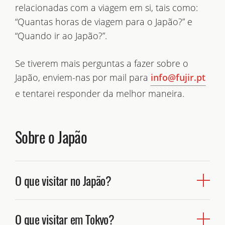
relacionadas com a viagem em si, tais como:
“Quantas horas de viagem para o Japão?” e
“Quando ir ao Japão?”.
Se tiverem mais perguntas a fazer sobre o
Japão, enviem-nas por mail para
info@fujir.pt
e tentarei responder da melhor maneira.
Sobre o Japão
O que visitar no Japão?
Japão
Para a maioria, visitar o
, resume-se a conhecer a
O que visitar em Tokyo?
Tokyo
capital e grande metrópole
, visitar a antiga