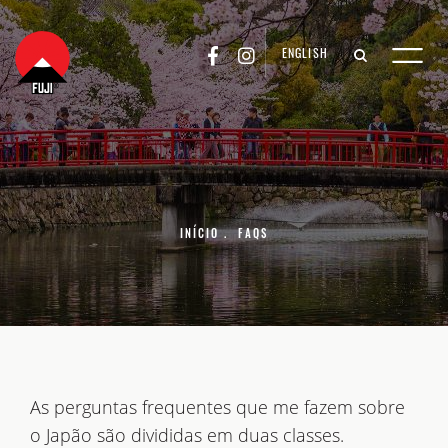
ENGLISH
INÍCIO
.
FAQS
As perguntas frequentes que me fazem sobre
o Japão são divididas em duas classes.