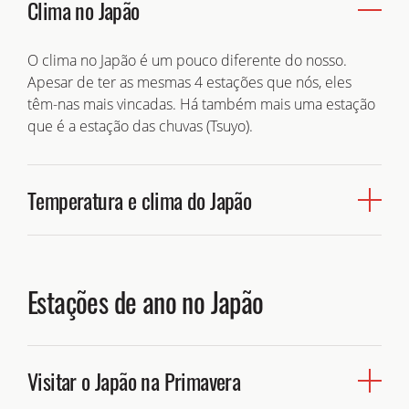
Clima no Japão
Dito isto, há no entanto, alturas piores para ir ao Japão,
por causa da afluência turística. A golden week
(semana dourada no início de Maio) é uma delas. O O-
O clima no Japão é um pouco diferente do nosso.
bon em meados de Agosto é outra.
Apesar de ter as mesmas 4 estações que nós, eles
têm-nas mais vincadas. Há também mais uma estação
info@fujir.pt
Consulte-nos em
para lhe indicarmos a
que é a estação das chuvas (Tsuyo).
melhor altura consoante o seu perfil.
Temperatura e clima do Japão
O clima do Japão difere de local para local, mas
podemos dizer que quanto mais para norte temos
Estações de ano no Japão
Invernos mais rigorosos e Verões amenos. Ao sul,
temos uma predominância de tempo quente ao longo
do ano. Ou seja, a temperatura varia entre a muito alta
nas zonas ao Sul, principalmente no Verão, e a muito
Visitar o Japão na Primavera
Japão
baixa nas zonas de maior altitude e ao norte do
.