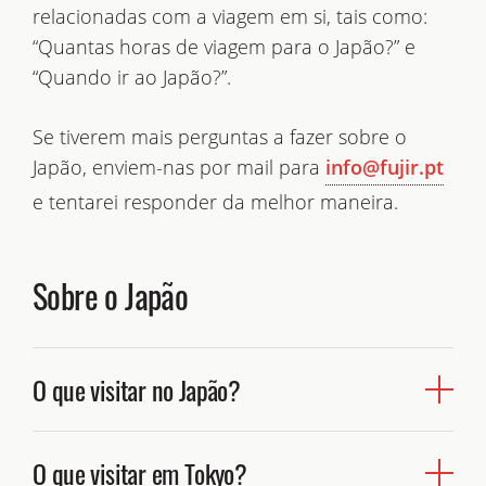
relacionadas com a viagem em si, tais como:
“Quantas horas de viagem para o Japão?” e
“Quando ir ao Japão?”.
Se tiverem mais perguntas a fazer sobre o
Japão, enviem-nas por mail para
info@fujir.pt
e tentarei responder da melhor maneira.
Sobre o Japão
O que visitar no Japão?
Japão
Para a maioria, visitar o
, resume-se a conhecer a
O que visitar em Tokyo?
Tokyo
capital e grande metrópole
, visitar a antiga