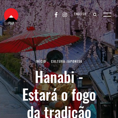
ENGLISH
INÍCIO
.
CULTURA JAPONESA
Hanabi -
Estará o fogo
da tradição