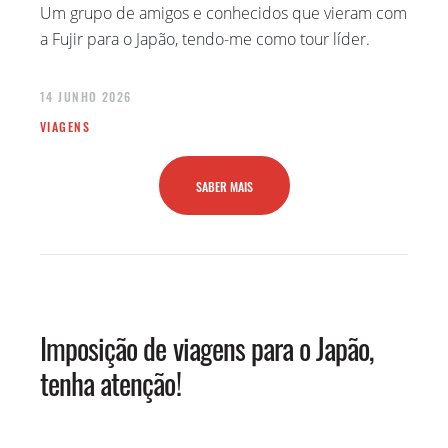
Um grupo de amigos e conhecidos que vieram com
JANEIRO 2022
a Fujir para o Japão, tendo-me como tour líder.
NOVEMBRO 2021
MAIO 2021
14 JUNHO 2026
MARÇO 2021
VIAGENS
FEVEREIRO 2021
JANEIRO 2021
SABER MAIS
AGOSTO 2020
JULHO 2020
JUNHO 2020
MAIO 2020
ABRIL 2020
Imposição de viagens para o Japão,
MARÇO 2020
tenha atenção!
FEVEREIRO 2020
JANEIRO 2020
DEZEMBRO 2019